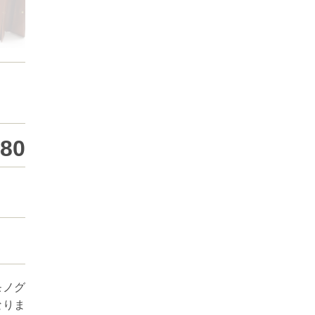
980
モノグ
なりま