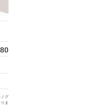
980
モノグ
なりま