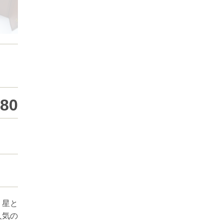
980
、星と
人気の