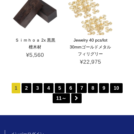
Ｓｉｍｈｏａ 2x 黒黒
Jewelry 40 pcs/lot
檀木材
30mmゴールドメタル
フィリグリー
¥5,560
¥22,975
1
2
3
4
5
6
7
8
9
10
11～