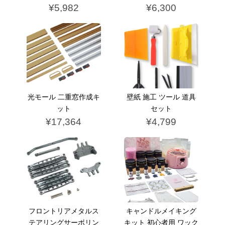
¥5,982
¥6,300
光モール 二重窓作成キ
壁紙 施工 ツール 道具
ット
セット
¥17,364
¥4,799
フロントリアメタルス
キャンドルメイキング
テアリングサーボリン
キット 初心者用 ワック