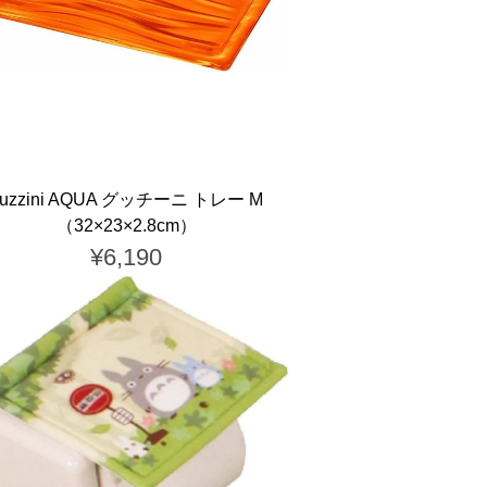
guzzini AQUA グッチーニ トレー M
（32×23×2.8cm）
¥6,190